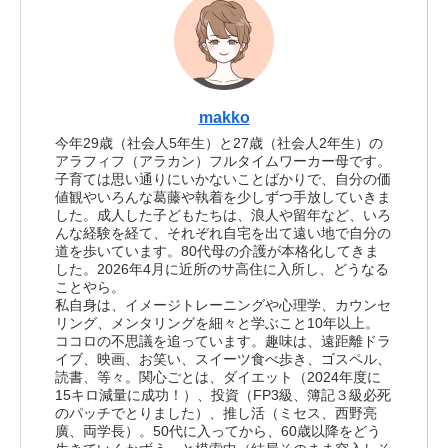
makko
今年29歳（社会人5年生）と27歳（社会人2年生）の
アラフィフ（アラカン）フルタイムワーカー母です。
子育ては思い通りにいかないことばかりで、自分の価
値観やいろんな葛藤や執着を少しずつ手放していきま
した。成人した子どもたちは、浪人や留年など、いろ
んな経験を経て、それぞれ自宅を出て遠い地で自分の
道を歩いています。80代母の介護が本格化してきま
した。2026年4月に近所のサ高住に入所し、どうなる
ことやら。
私自身は、イメージトレーニングや心理学、カウンセ
リング、メンタリングを細々と学ぶこと10年以上。
ココロの不思議を追っています。趣味は、遠距離ドラ
イブ、映画、お笑い、スイーツ食べ歩き、ゴスペル、
読書、等々。関心ごとは、ダイエット（2024年度に
15キロ減量に成功！）、投資（FP3級、簿記３級必死
のパッチでとりました）、推し活（ミセス、西野亮
廣、両学長）。50代に入ってから、60歳以降をどう