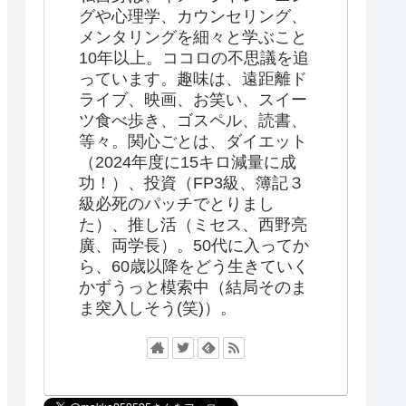
グや心理学、カウンセリング、
メンタリングを細々と学ぶこと
10年以上。ココロの不思議を追
っています。趣味は、遠距離ド
ライブ、映画、お笑い、スイー
ツ食べ歩き、ゴスペル、読書、
等々。関心ごとは、ダイエット
（2024年度に15キロ減量に成
功！）、投資（FP3級、簿記３
級必死のパッチでとりまし
た）、推し活（ミセス、西野亮
廣、両学長）。50代に入ってか
ら、60歳以降をどう生きていく
かずうっと模索中（結局そのま
ま突入しそう(笑)）。