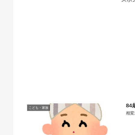
8
こども・家族
相変