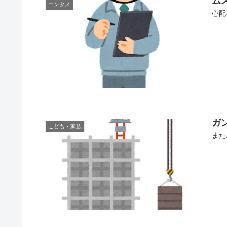
ム
エンタメ
心配
ガ
こども・家族
また