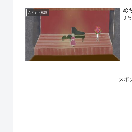
め
こども・家族
まだ
スポ