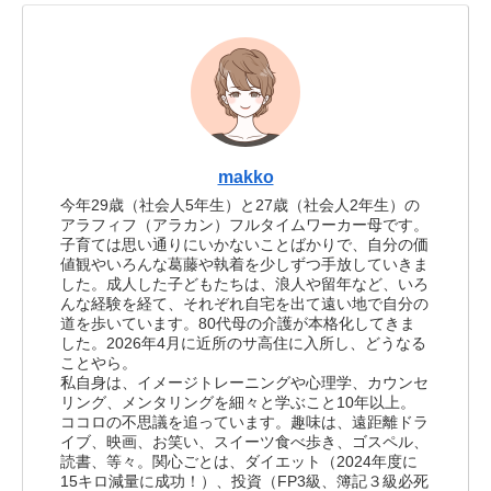
makko
今年29歳（社会人5年生）と27歳（社会人2年生）の
アラフィフ（アラカン）フルタイムワーカー母です。
子育ては思い通りにいかないことばかりで、自分の価
値観やいろんな葛藤や執着を少しずつ手放していきま
した。成人した子どもたちは、浪人や留年など、いろ
んな経験を経て、それぞれ自宅を出て遠い地で自分の
道を歩いています。80代母の介護が本格化してきま
した。2026年4月に近所のサ高住に入所し、どうなる
ことやら。
私自身は、イメージトレーニングや心理学、カウンセ
リング、メンタリングを細々と学ぶこと10年以上。
ココロの不思議を追っています。趣味は、遠距離ドラ
イブ、映画、お笑い、スイーツ食べ歩き、ゴスペル、
読書、等々。関心ごとは、ダイエット（2024年度に
15キロ減量に成功！）、投資（FP3級、簿記３級必死