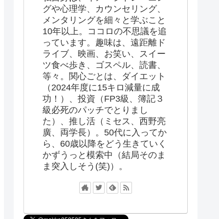
グや心理学、カウンセリング、
メンタリングを細々と学ぶこと
10年以上。ココロの不思議を追
っています。趣味は、遠距離ド
ライブ、映画、お笑い、スイー
ツ食べ歩き、ゴスペル、読書、
等々。関心ごとは、ダイエット
（2024年度に15キロ減量に成
功！）、投資（FP3級、簿記３
級必死のパッチでとりまし
た）、推し活（ミセス、西野亮
廣、両学長）。50代に入ってか
ら、60歳以降をどう生きていく
かずうっと模索中（結局そのま
ま突入しそう(笑)）。