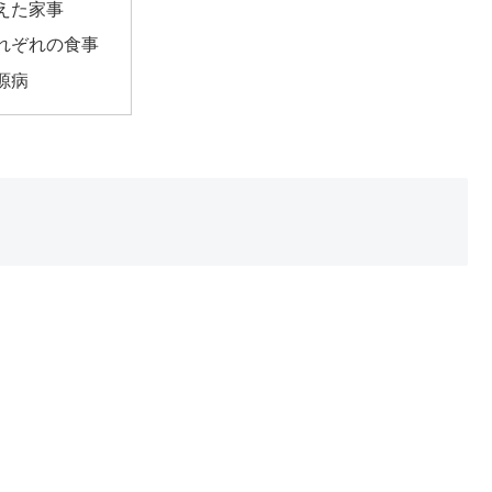
えた家事
れぞれの食事
源病