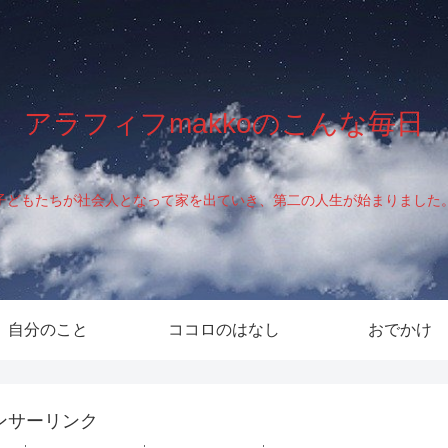
アラフィフmakkoのこんな毎日
子どもたちが社会人となって家を出ていき、第二の人生が始まりました
自分のこと
ココロのはなし
おでかけ
ンサーリンク