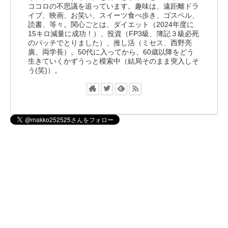
ココロの不思議を追っています。趣味は、遠距離ドラ
イブ、映画、お笑い、スイーツ食べ歩き、ゴスペル、
読書、等々。関心ごとは、ダイエット（2024年度に
15キロ減量に成功！）、投資（FP3級、簿記３級必死
のパッチでとりました）、推し活（ミセス、西野亮
廣、両学長）。50代に入ってから、60歳以降をどう
生きていくかずうっと模索中（結局そのまま突入しそ
う(笑)）。