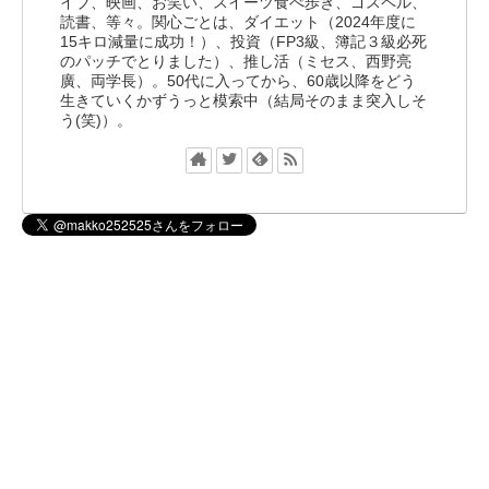
イブ、映画、お笑い、スイーツ食べ歩き、ゴスペル、
読書、等々。関心ごとは、ダイエット（2024年度に
15キロ減量に成功！）、投資（FP3級、簿記３級必死
のパッチでとりました）、推し活（ミセス、西野亮
廣、両学長）。50代に入ってから、60歳以降をどう
生きていくかずうっと模索中（結局そのまま突入しそ
う(笑)）。