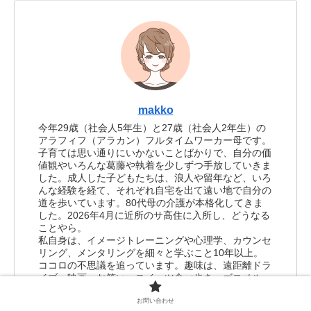
makko
今年29歳（社会人5年生）と27歳（社会人2年生）の
アラフィフ（アラカン）フルタイムワーカー母です。
子育ては思い通りにいかないことばかりで、自分の価
値観やいろんな葛藤や執着を少しずつ手放していきま
した。成人した子どもたちは、浪人や留年など、いろ
んな経験を経て、それぞれ自宅を出て遠い地で自分の
道を歩いています。80代母の介護が本格化してきま
した。2026年4月に近所のサ高住に入所し、どうなる
ことやら。
私自身は、イメージトレーニングや心理学、カウンセ
リング、メンタリングを細々と学ぶこと10年以上。
ココロの不思議を追っています。趣味は、遠距離ドラ
イブ、映画、お笑い、スイーツ食べ歩き、ゴスペル、
読書、等々。関心ごとは、ダイエット（2024年度に
15キロ減量に成功！）、投資（FP3級、簿記３級必死
お問い合わせ