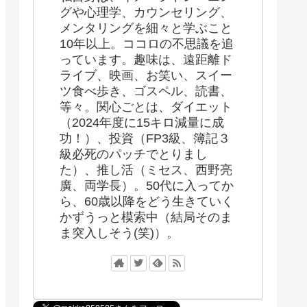
グや心理学、カウンセリング、
メンタリングを細々と学ぶこと
10年以上。ココロの不思議を追
っています。趣味は、遠距離ド
ライブ、映画、お笑い、スイー
ツ食べ歩き、ゴスペル、読書、
等々。関心ごとは、ダイエット
（2024年度に15キロ減量に成
功！）、投資（FP3級、簿記３
級必死のパッチでとりまし
た）、推し活（ミセス、西野亮
廣、両学長）。50代に入ってか
ら、60歳以降をどう生きていく
かずうっと模索中（結局そのま
ま突入しそう(笑)）。