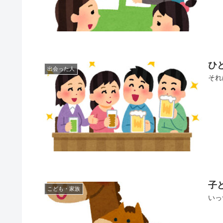
ひ
出会った人
それ
子
こども・家族
いっ