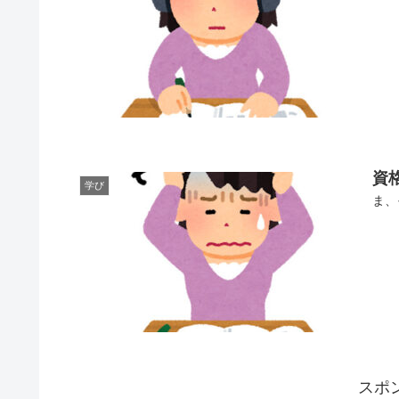
資
学び
ま、
スポ