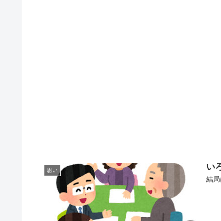
い
思い
結局