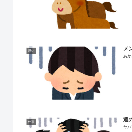
メ
思い
あか
週
仕事
ヤバ