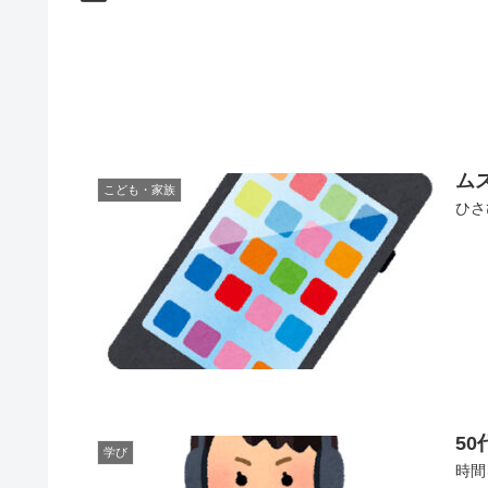
ム
こども・家族
ひさ
5
学び
時間