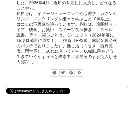
した。2026年4月に近所のサ高住に入所し、どうなる
ことやら。
私自身は、イメージトレーニングや心理学、カウンセ
リング、メンタリングを細々と学ぶこと10年以上。
ココロの不思議を追っています。趣味は、遠距離ドラ
イブ、映画、お笑い、スイーツ食べ歩き、ゴスペル、
読書、等々。関心ごとは、ダイエット（2024年度に
15キロ減量に成功！）、投資（FP3級、簿記３級必死
のパッチでとりました）、推し活（ミセス、西野亮
廣、両学長）。50代に入ってから、60歳以降をどう
生きていくかずうっと模索中（結局そのまま突入しそ
う(笑)）。