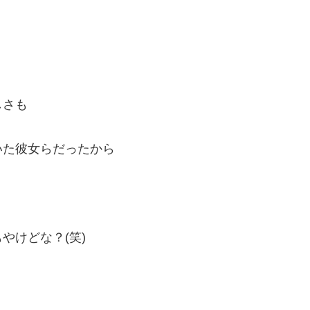
。
しさも
いた彼女らだったから
やけどな？(笑)