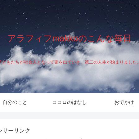
アラフィフmakkoのこんな毎日
子どもたちが社会人となって家を出ていき、第二の人生が始まりました
自分のこと
ココロのはなし
おでかけ
ンサーリンク