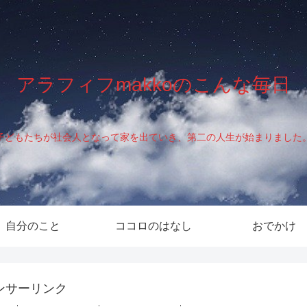
アラフィフmakkoのこんな毎日
子どもたちが社会人となって家を出ていき、第二の人生が始まりました
自分のこと
ココロのはなし
おでかけ
ンサーリンク