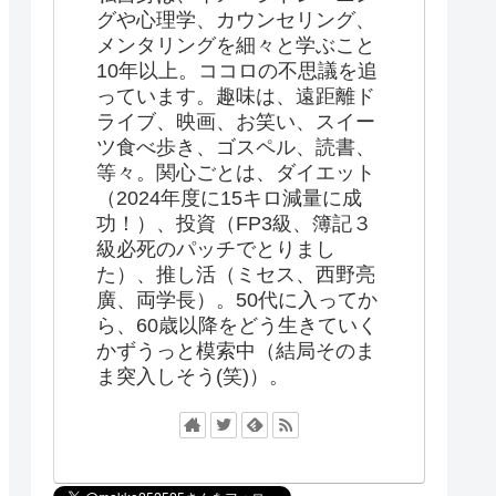
グや心理学、カウンセリング、
メンタリングを細々と学ぶこと
10年以上。ココロの不思議を追
っています。趣味は、遠距離ド
ライブ、映画、お笑い、スイー
ツ食べ歩き、ゴスペル、読書、
等々。関心ごとは、ダイエット
（2024年度に15キロ減量に成
功！）、投資（FP3級、簿記３
級必死のパッチでとりまし
た）、推し活（ミセス、西野亮
廣、両学長）。50代に入ってか
ら、60歳以降をどう生きていく
かずうっと模索中（結局そのま
ま突入しそう(笑)）。