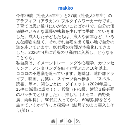
makko
今年29歳（社会人5年生）と27歳（社会人2年生）の
アラフィフ（アラカン）フルタイムワーカー母です。
子育ては思い通りにいかないことばかりで、自分の価
値観やいろんな葛藤や執着を少しずつ手放していきま
した。成人した子どもたちは、浪人や留年など、いろ
んな経験を経て、それぞれ自宅を出て遠い地で自分の
道を歩いています。80代母の介護が本格化してきま
した。2026年4月に近所のサ高住に入所し、どうなる
ことやら。
私自身は、イメージトレーニングや心理学、カウンセ
リング、メンタリングを細々と学ぶこと10年以上。
ココロの不思議を追っています。趣味は、遠距離ドラ
イブ、映画、お笑い、スイーツ食べ歩き、ゴスペル、
読書、等々。関心ごとは、ダイエット（2024年度に
15キロ減量に成功！）、投資（FP3級、簿記３級必死
のパッチでとりました）、推し活（ミセス、西野亮
廣、両学長）。50代に入ってから、60歳以降をどう
生きていくかずうっと模索中（結局そのまま突入しそ
う(笑)）。