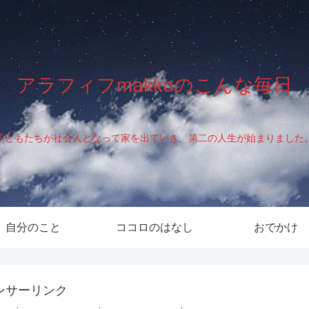
アラフィフmakkoのこんな毎日
子どもたちが社会人となって家を出ていき、第二の人生が始まりました
自分のこと
ココロのはなし
おでかけ
ンサーリンク