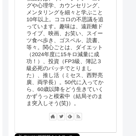
グや心理学、カウンセリング、
メンタリングを細々と学ぶこと
10年以上。ココロの不思議を追
っています。趣味は、遠距離ド
ライブ、映画、お笑い、スイー
ツ食べ歩き、ゴスペル、読書、
等々。関心ごとは、ダイエット
（2024年度に15キロ減量に成
功！）、投資（FP3級、簿記３
級必死のパッチでとりまし
た）、推し活（ミセス、西野亮
廣、両学長）。50代に入ってか
ら、60歳以降をどう生きていく
かずうっと模索中（結局そのま
ま突入しそう(笑)）。