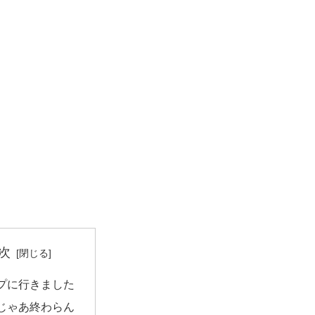
次
プに行きました
じゃあ終わらん