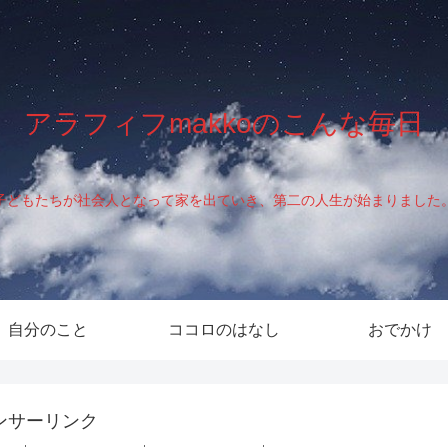
アラフィフmakkoのこんな毎日
子どもたちが社会人となって家を出ていき、第二の人生が始まりました
自分のこと
ココロのはなし
おでかけ
ンサーリンク