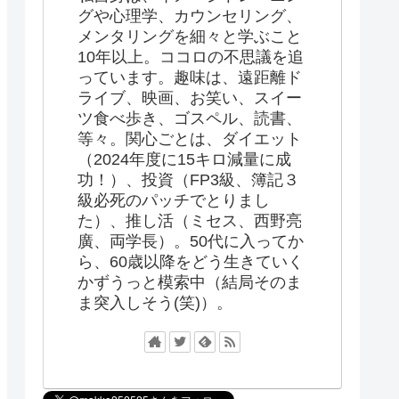
グや心理学、カウンセリング、
メンタリングを細々と学ぶこと
10年以上。ココロの不思議を追
っています。趣味は、遠距離ド
ライブ、映画、お笑い、スイー
ツ食べ歩き、ゴスペル、読書、
等々。関心ごとは、ダイエット
（2024年度に15キロ減量に成
功！）、投資（FP3級、簿記３
級必死のパッチでとりまし
た）、推し活（ミセス、西野亮
廣、両学長）。50代に入ってか
ら、60歳以降をどう生きていく
かずうっと模索中（結局そのま
ま突入しそう(笑)）。