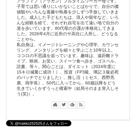
アラフィフ（アラカン）フルタイムワーカー母です。
子育ては思い通りにいかないことばかりで、自分の価
値観やいろんな葛藤や執着を少しずつ手放していきま
した。成人した子どもたちは、浪人や留年など、いろ
んな経験を経て、それぞれ自宅を出て遠い地で自分の
道を歩いています。80代母の介護が本格化してきま
した。2026年4月に近所のサ高住に入所し、どうなる
ことやら。
私自身は、イメージトレーニングや心理学、カウンセ
リング、メンタリングを細々と学ぶこと10年以上。
ココロの不思議を追っています。趣味は、遠距離ドラ
イブ、映画、お笑い、スイーツ食べ歩き、ゴスペル、
読書、等々。関心ごとは、ダイエット（2024年度に
15キロ減量に成功！）、投資（FP3級、簿記３級必死
のパッチでとりました）、推し活（ミセス、西野亮
廣、両学長）。50代に入ってから、60歳以降をどう
生きていくかずうっと模索中（結局そのまま突入しそ
う(笑)）。