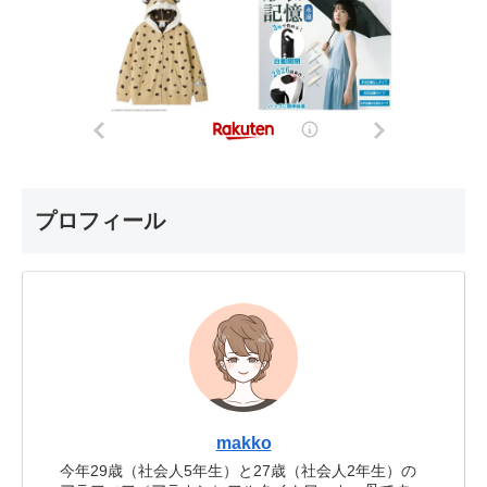
プロフィール
makko
今年29歳（社会人5年生）と27歳（社会人2年生）の