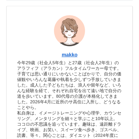
makko
今年29歳（社会人5年生）と27歳（社会人2年生）の
アラフィフ（アラカン）フルタイムワーカー母です。
子育ては思い通りにいかないことばかりで、自分の価
値観やいろんな葛藤や執着を少しずつ手放していきま
した。成人した子どもたちは、浪人や留年など、いろ
んな経験を経て、それぞれ自宅を出て遠い地で自分の
道を歩いています。80代母の介護が本格化してきま
した。2026年4月に近所のサ高住に入所し、どうなる
ことやら。
私自身は、イメージトレーニングや心理学、カウンセ
リング、メンタリングを細々と学ぶこと10年以上。
ココロの不思議を追っています。趣味は、遠距離ドラ
イブ、映画、お笑い、スイーツ食べ歩き、ゴスペル、
読書、等々。関心ごとは、ダイエット（2024年度に