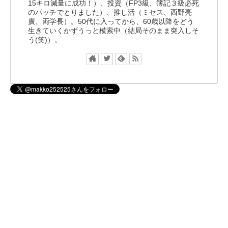
15キロ減量に成功！）、投資（FP3級、簿記３級必死
のパッチでとりました）、推し活（ミセス、西野亮
廣、両学長）。50代に入ってから、60歳以降をどう
生きていくかずうっと模索中（結局そのまま突入しそ
う(笑)）。