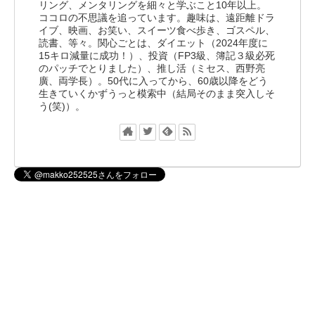
リング、メンタリングを細々と学ぶこと10年以上。
ココロの不思議を追っています。趣味は、遠距離ドラ
イブ、映画、お笑い、スイーツ食べ歩き、ゴスペル、
読書、等々。関心ごとは、ダイエット（2024年度に
15キロ減量に成功！）、投資（FP3級、簿記３級必死
のパッチでとりました）、推し活（ミセス、西野亮
廣、両学長）。50代に入ってから、60歳以降をどう
生きていくかずうっと模索中（結局そのまま突入しそ
う(笑)）。