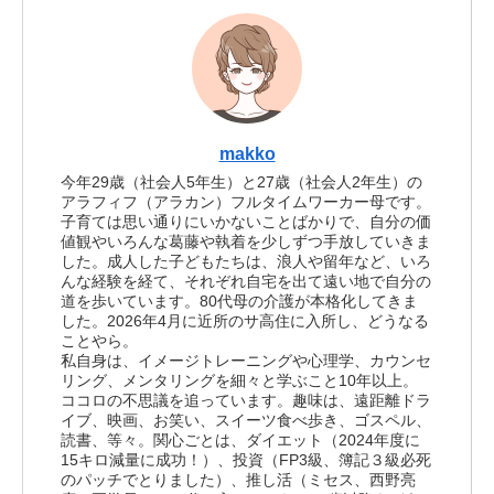
makko
今年29歳（社会人5年生）と27歳（社会人2年生）の
アラフィフ（アラカン）フルタイムワーカー母です。
子育ては思い通りにいかないことばかりで、自分の価
値観やいろんな葛藤や執着を少しずつ手放していきま
した。成人した子どもたちは、浪人や留年など、いろ
んな経験を経て、それぞれ自宅を出て遠い地で自分の
道を歩いています。80代母の介護が本格化してきま
した。2026年4月に近所のサ高住に入所し、どうなる
ことやら。
私自身は、イメージトレーニングや心理学、カウンセ
リング、メンタリングを細々と学ぶこと10年以上。
ココロの不思議を追っています。趣味は、遠距離ドラ
イブ、映画、お笑い、スイーツ食べ歩き、ゴスペル、
読書、等々。関心ごとは、ダイエット（2024年度に
15キロ減量に成功！）、投資（FP3級、簿記３級必死
のパッチでとりました）、推し活（ミセス、西野亮