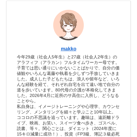
makko
今年29歳（社会人5年生）と27歳（社会人2年生）の
アラフィフ（アラカン）フルタイムワーカー母です。
子育ては思い通りにいかないことばかりで、自分の価
値観やいろんな葛藤や執着を少しずつ手放していきま
した。成人した子どもたちは、浪人や留年など、いろ
んな経験を経て、それぞれ自宅を出て遠い地で自分の
道を歩いています。80代母の介護が本格化してきま
した。2026年4月に近所のサ高住に入所し、どうなる
ことやら。
私自身は、イメージトレーニングや心理学、カウンセ
リング、メンタリングを細々と学ぶこと10年以上。
ココロの不思議を追っています。趣味は、遠距離ドラ
イブ、映画、お笑い、スイーツ食べ歩き、ゴスペル、
読書、等々。関心ごとは、ダイエット（2024年度に
15キロ減量に成功！）、投資（FP3級、簿記３級必死