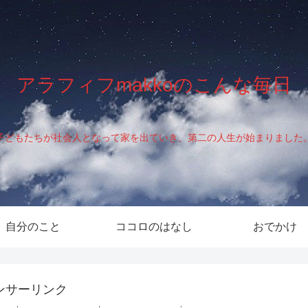
アラフィフmakkoのこんな毎日
子どもたちが社会人となって家を出ていき、第二の人生が始まりました
自分のこと
ココロのはなし
おでかけ
ンサーリンク