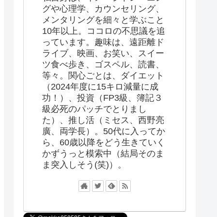
グや心理学、カウンセリング、
メンタリングを細々と学ぶこと
10年以上。ココロの不思議を追
っています。趣味は、遠距離ド
ライブ、映画、お笑い、スイー
ツ食べ歩き、ゴスペル、読書、
等々。関心ごとは、ダイエット
（2024年度に15キロ減量に成
功！）、投資（FP3級、簿記３
級必死のパッチでとりまし
た）、推し活（ミセス、西野亮
廣、両学長）。50代に入ってか
ら、60歳以降をどう生きていく
かずうっと模索中（結局そのま
ま突入しそう(笑)）。