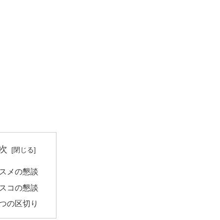
次
スメの懇談
スコの懇談
つの区切り