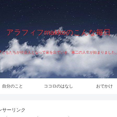
アラフィフmakkoのこんな毎日
子どもたちが社会人となって家を出ていき、第二の人生が始まりました
自分のこと
ココロのはなし
おでかけ
ンサーリンク