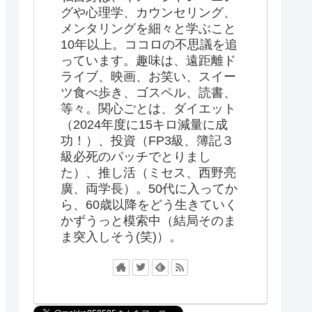
グや心理学、カウンセリング、
メンタリングを細々と学ぶこと
10年以上。ココロの不思議を追
っています。趣味は、遠距離ド
ライブ、映画、お笑い、スイー
ツ食べ歩き、ゴスペル、読書、
等々。関心ごとは、ダイエット
（2024年度に15キロ減量に成
功！）、投資（FP3級、簿記３
級必死のパッチでとりまし
た）、推し活（ミセス、西野亮
廣、両学長）。50代に入ってか
ら、60歳以降をどう生きていく
かずうっと模索中（結局そのま
ま突入しそう(笑)）。