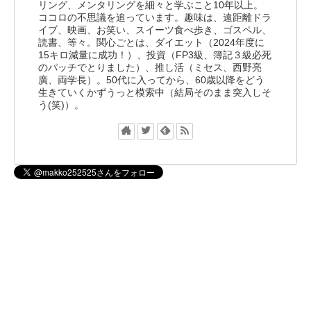
リング、メンタリングを細々と学ぶこと10年以上。
ココロの不思議を追っています。趣味は、遠距離ドラ
イブ、映画、お笑い、スイーツ食べ歩き、ゴスペル、
読書、等々。関心ごとは、ダイエット（2024年度に
15キロ減量に成功！）、投資（FP3級、簿記３級必死
のパッチでとりました）、推し活（ミセス、西野亮
廣、両学長）。50代に入ってから、60歳以降をどう
生きていくかずうっと模索中（結局そのまま突入しそ
う(笑)）。