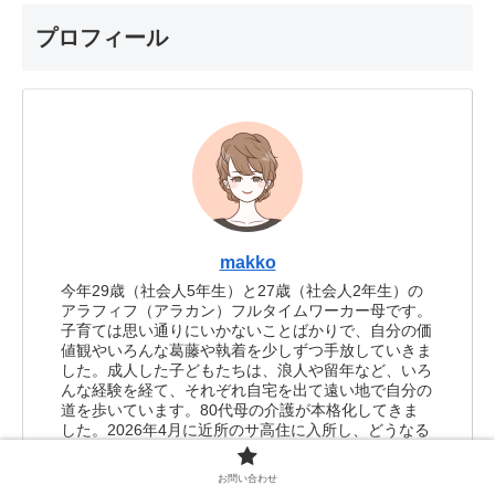
プロフィール
makko
今年29歳（社会人5年生）と27歳（社会人2年生）の
アラフィフ（アラカン）フルタイムワーカー母です。
子育ては思い通りにいかないことばかりで、自分の価
値観やいろんな葛藤や執着を少しずつ手放していきま
した。成人した子どもたちは、浪人や留年など、いろ
んな経験を経て、それぞれ自宅を出て遠い地で自分の
道を歩いています。80代母の介護が本格化してきま
した。2026年4月に近所のサ高住に入所し、どうなる
ことやら。
私自身は、イメージトレーニングや心理学、カウンセ
お問い合わせ
リング、メンタリングを細々と学ぶこと10年以上。