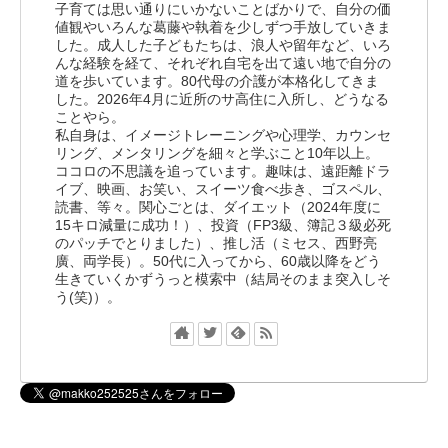
子育ては思い通りにいかないことばかりで、自分の価
値観やいろんな葛藤や執着を少しずつ手放していきま
した。成人した子どもたちは、浪人や留年など、いろ
んな経験を経て、それぞれ自宅を出て遠い地で自分の
道を歩いています。80代母の介護が本格化してきま
した。2026年4月に近所のサ高住に入所し、どうなる
ことやら。
私自身は、イメージトレーニングや心理学、カウンセ
リング、メンタリングを細々と学ぶこと10年以上。
ココロの不思議を追っています。趣味は、遠距離ドラ
イブ、映画、お笑い、スイーツ食べ歩き、ゴスペル、
読書、等々。関心ごとは、ダイエット（2024年度に
15キロ減量に成功！）、投資（FP3級、簿記３級必死
のパッチでとりました）、推し活（ミセス、西野亮
廣、両学長）。50代に入ってから、60歳以降をどう
生きていくかずうっと模索中（結局そのまま突入しそ
う(笑)）。