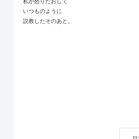
私が怒りたおして
いつものように
説教したそのあと。
目