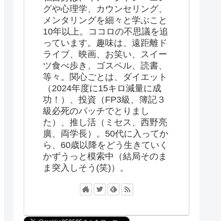
グや心理学、カウンセリング、
メンタリングを細々と学ぶこと
10年以上。ココロの不思議を追
っています。趣味は、遠距離ド
ライブ、映画、お笑い、スイー
ツ食べ歩き、ゴスペル、読書、
等々。関心ごとは、ダイエット
（2024年度に15キロ減量に成
功！）、投資（FP3級、簿記３
級必死のパッチでとりまし
た）、推し活（ミセス、西野亮
廣、両学長）。50代に入ってか
ら、60歳以降をどう生きていく
かずうっと模索中（結局そのま
ま突入しそう(笑)）。