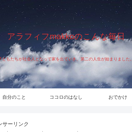
アラフィフmakkoのこんな毎日
子どもたちが社会人となって家を出ていき、第二の人生が始まりました
自分のこと
ココロのはなし
おでかけ
ンサーリンク