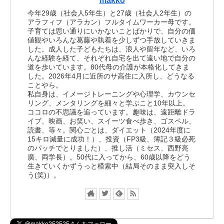
makko
今年29歳（社会人5年生）と27歳（社会人2年生）の
アラフィフ（アラカン）フルタイムワーカー母です。
子育ては思い通りにいかないことばかりで、自分の価
値観やいろんな葛藤や執着を少しずつ手放していきま
した。成人した子どもたちは、浪人や留年など、いろ
んな経験を経て、それぞれ自宅を出て遠い地で自分の
道を歩いています。80代母の介護が本格化してきま
した。2026年4月に近所のサ高住に入所し、どうなる
ことやら。
私自身は、イメージトレーニングや心理学、カウンセ
リング、メンタリングを細々と学ぶこと10年以上。
ココロの不思議を追っています。趣味は、遠距離ドラ
イブ、映画、お笑い、スイーツ食べ歩き、ゴスペル、
読書、等々。関心ごとは、ダイエット（2024年度に
15キロ減量に成功！）、投資（FP3級、簿記３級必死
のパッチでとりました）、推し活（ミセス、西野亮
廣、両学長）。50代に入ってから、60歳以降をどう
生きていくかずうっと模索中（結局そのまま突入しそ
う(笑)）。