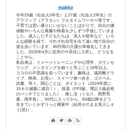
makko
今年29歳（社会人5年生）と27歳（社会人2年生）の
アラフィフ（アラカン）フルタイムワーカー母です。
子育ては思い通りにいかないことばかりで、自分の価
値観やいろんな葛藤や執着を少しずつ手放していきま
した。成人した子どもたちは、浪人や留年など、いろ
んな経験を経て、それぞれ自宅を出て遠い地で自分の
道を歩いています。80代母の介護が本格化してきま
した。2026年4月に近所のサ高住に入所し、どうなる
ことやら。
私自身は、イメージトレーニングや心理学、カウンセ
リング、メンタリングを細々と学ぶこと10年以上。
ココロの不思議を追っています。趣味は、遠距離ドラ
イブ、映画、お笑い、スイーツ食べ歩き、ゴスペル、
読書、等々。関心ごとは、ダイエット（2024年度に
15キロ減量に成功！）、投資（FP3級、簿記３級必死
のパッチでとりました）、推し活（ミセス、西野亮
廣、両学長）。50代に入ってから、60歳以降をどう
生きていくかずうっと模索中（結局そのまま突入しそ
う(笑)）。