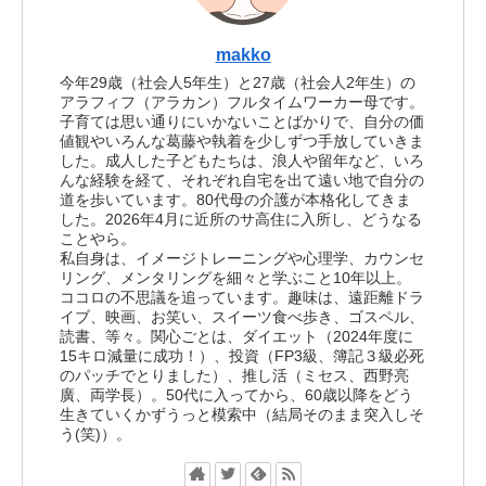
makko
今年29歳（社会人5年生）と27歳（社会人2年生）の
アラフィフ（アラカン）フルタイムワーカー母です。
子育ては思い通りにいかないことばかりで、自分の価
値観やいろんな葛藤や執着を少しずつ手放していきま
した。成人した子どもたちは、浪人や留年など、いろ
んな経験を経て、それぞれ自宅を出て遠い地で自分の
道を歩いています。80代母の介護が本格化してきま
した。2026年4月に近所のサ高住に入所し、どうなる
ことやら。
私自身は、イメージトレーニングや心理学、カウンセ
リング、メンタリングを細々と学ぶこと10年以上。
ココロの不思議を追っています。趣味は、遠距離ドラ
イブ、映画、お笑い、スイーツ食べ歩き、ゴスペル、
読書、等々。関心ごとは、ダイエット（2024年度に
15キロ減量に成功！）、投資（FP3級、簿記３級必死
のパッチでとりました）、推し活（ミセス、西野亮
廣、両学長）。50代に入ってから、60歳以降をどう
生きていくかずうっと模索中（結局そのまま突入しそ
う(笑)）。