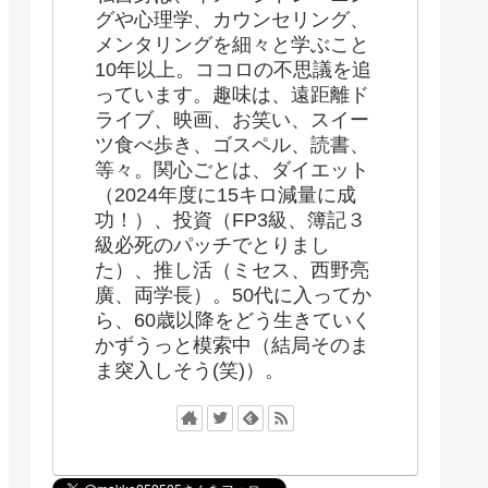
グや心理学、カウンセリング、
メンタリングを細々と学ぶこと
10年以上。ココロの不思議を追
っています。趣味は、遠距離ド
ライブ、映画、お笑い、スイー
ツ食べ歩き、ゴスペル、読書、
等々。関心ごとは、ダイエット
（2024年度に15キロ減量に成
功！）、投資（FP3級、簿記３
級必死のパッチでとりまし
た）、推し活（ミセス、西野亮
廣、両学長）。50代に入ってか
ら、60歳以降をどう生きていく
かずうっと模索中（結局そのま
ま突入しそう(笑)）。