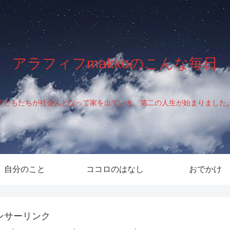
アラフィフmakkoのこんな毎日
子どもたちが社会人となって家を出ていき、第二の人生が始まりました
自分のこと
ココロのはなし
おでかけ
ンサーリンク