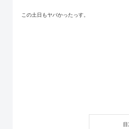
この土日もヤバかったっす。
目