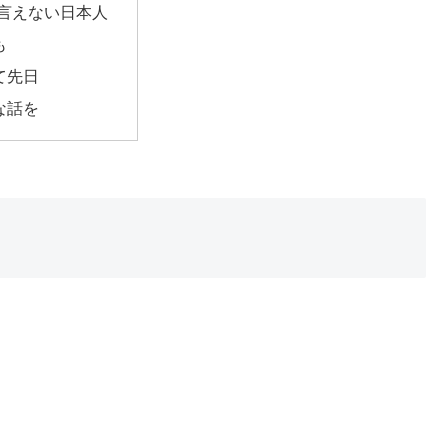
と言えない日本人
も
て先日
な話を