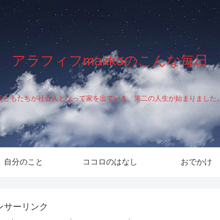
アラフィフmakkoのこんな毎日
子どもたちが社会人となって家を出ていき、第二の人生が始まりました
自分のこと
ココロのはなし
おでかけ
ンサーリンク