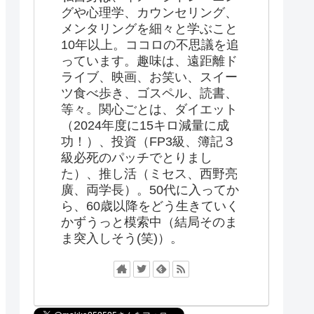
グや心理学、カウンセリング、
メンタリングを細々と学ぶこと
10年以上。ココロの不思議を追
っています。趣味は、遠距離ド
ライブ、映画、お笑い、スイー
ツ食べ歩き、ゴスペル、読書、
等々。関心ごとは、ダイエット
（2024年度に15キロ減量に成
功！）、投資（FP3級、簿記３
級必死のパッチでとりまし
た）、推し活（ミセス、西野亮
廣、両学長）。50代に入ってか
ら、60歳以降をどう生きていく
かずうっと模索中（結局そのま
ま突入しそう(笑)）。