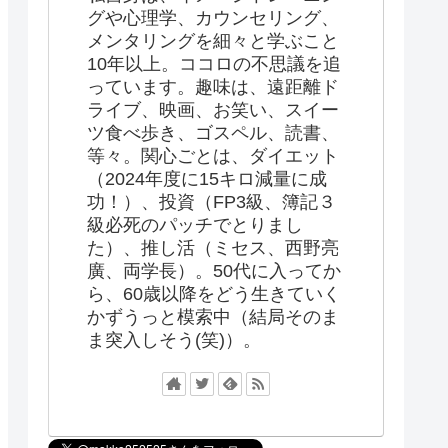
グや心理学、カウンセリング、
メンタリングを細々と学ぶこと
10年以上。ココロの不思議を追
っています。趣味は、遠距離ド
ライブ、映画、お笑い、スイー
ツ食べ歩き、ゴスペル、読書、
等々。関心ごとは、ダイエット
（2024年度に15キロ減量に成
功！）、投資（FP3級、簿記３
級必死のパッチでとりまし
た）、推し活（ミセス、西野亮
廣、両学長）。50代に入ってか
ら、60歳以降をどう生きていく
かずうっと模索中（結局そのま
ま突入しそう(笑)）。