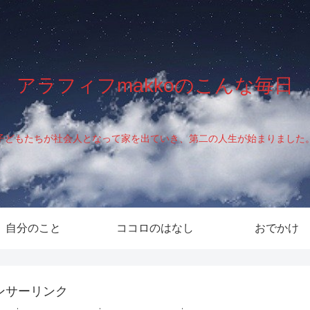
アラフィフmakkoのこんな毎日
子どもたちが社会人となって家を出ていき、第二の人生が始まりました
自分のこと
ココロのはなし
おでかけ
ンサーリンク