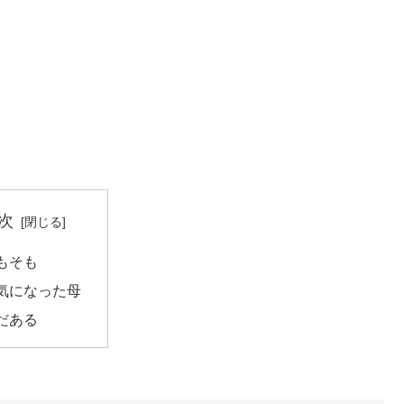
次
もそも
気になった母
だある