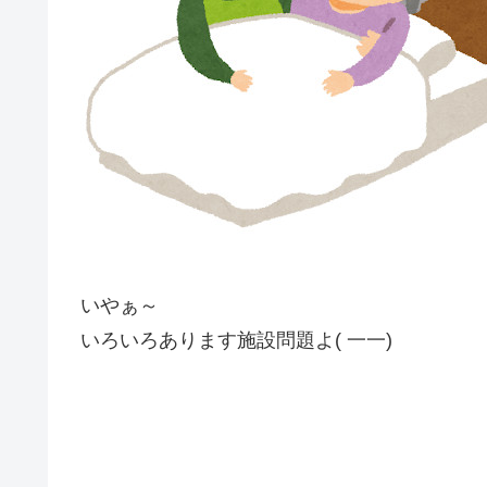
いやぁ～
いろいろあります施設問題よ( 一一)