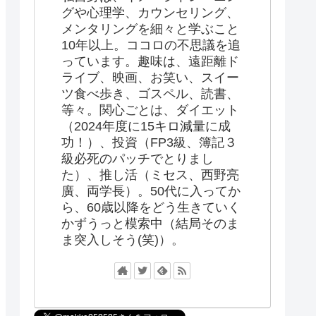
グや心理学、カウンセリング、
メンタリングを細々と学ぶこと
10年以上。ココロの不思議を追
っています。趣味は、遠距離ド
ライブ、映画、お笑い、スイー
ツ食べ歩き、ゴスペル、読書、
等々。関心ごとは、ダイエット
（2024年度に15キロ減量に成
功！）、投資（FP3級、簿記３
級必死のパッチでとりまし
た）、推し活（ミセス、西野亮
廣、両学長）。50代に入ってか
ら、60歳以降をどう生きていく
かずうっと模索中（結局そのま
ま突入しそう(笑)）。