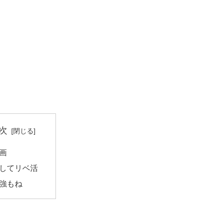
次
画
してリベ活
強もね