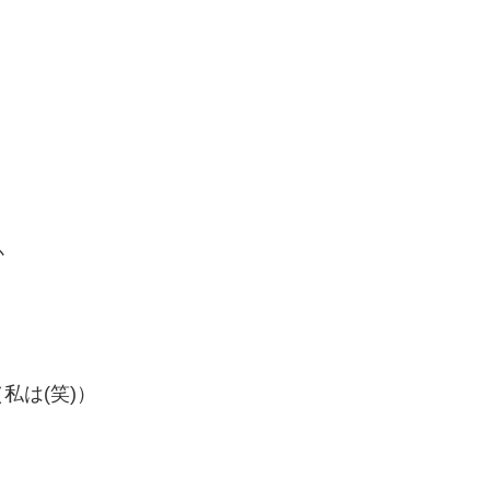
か
私は(笑)）