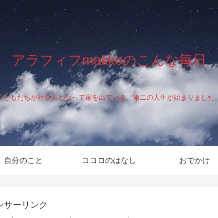
アラフィフmakkoのこんな毎日
子どもたちが社会人となって家を出ていき、第二の人生が始まりました
自分のこと
ココロのはなし
おでかけ
ンサーリンク