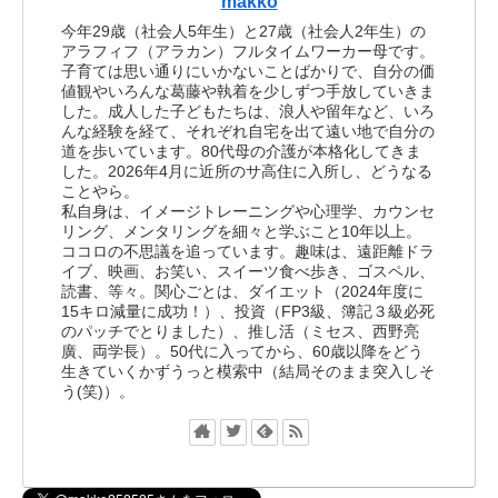
makko
今年29歳（社会人5年生）と27歳（社会人2年生）の
アラフィフ（アラカン）フルタイムワーカー母です。
子育ては思い通りにいかないことばかりで、自分の価
値観やいろんな葛藤や執着を少しずつ手放していきま
した。成人した子どもたちは、浪人や留年など、いろ
んな経験を経て、それぞれ自宅を出て遠い地で自分の
道を歩いています。80代母の介護が本格化してきま
した。2026年4月に近所のサ高住に入所し、どうなる
ことやら。
私自身は、イメージトレーニングや心理学、カウンセ
リング、メンタリングを細々と学ぶこと10年以上。
ココロの不思議を追っています。趣味は、遠距離ドラ
イブ、映画、お笑い、スイーツ食べ歩き、ゴスペル、
読書、等々。関心ごとは、ダイエット（2024年度に
15キロ減量に成功！）、投資（FP3級、簿記３級必死
のパッチでとりました）、推し活（ミセス、西野亮
廣、両学長）。50代に入ってから、60歳以降をどう
生きていくかずうっと模索中（結局そのまま突入しそ
う(笑)）。