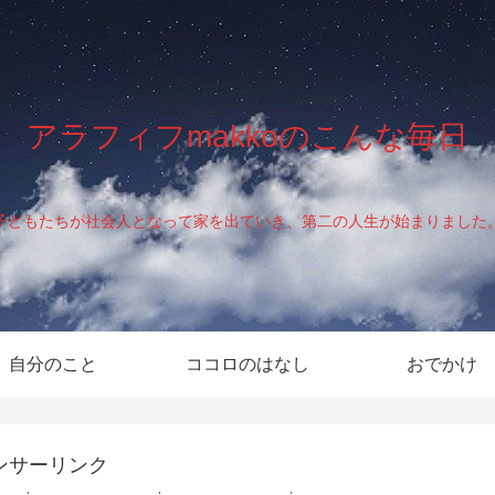
アラフィフmakkoのこんな毎日
子どもたちが社会人となって家を出ていき、第二の人生が始まりました
自分のこと
ココロのはなし
おでかけ
ンサーリンク