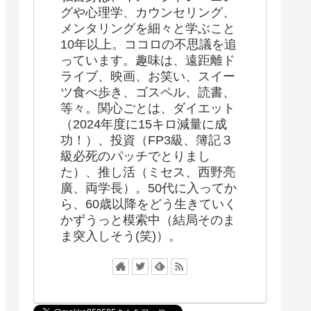
グや心理学、カウンセリング、
メンタリングを細々と学ぶこと
10年以上。ココロの不思議を追
っています。趣味は、遠距離ド
ライブ、映画、お笑い、スイー
ツ食べ歩き、ゴスペル、読書、
等々。関心ごとは、ダイエット
（2024年度に15キロ減量に成
功！）、投資（FP3級、簿記３
級必死のパッチでとりまし
た）、推し活（ミセス、西野亮
廣、両学長）。50代に入ってか
ら、60歳以降をどう生きていく
かずうっと模索中（結局そのま
ま突入しそう(笑)）。