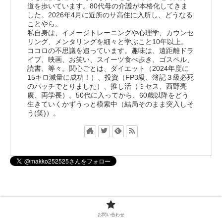
道を歩いています。80代母の介護が本格化してきま
した。2026年4月に近所のサ高住に入所し、どうなる
ことやら。
私自身は、イメージトレーニングや心理学、カウンセ
リング、メンタリングを細々と学ぶこと10年以上。
ココロの不思議を追っています。趣味は、遠距離ドラ
イブ、映画、お笑い、スイーツ食べ歩き、ゴスペル、
読書、等々。関心ごとは、ダイエット（2024年度に
15キロ減量に成功！）、投資（FP3級、簿記３級必死
のパッチでとりました）、推し活（ミセス、西野亮
廣、両学長）。50代に入ってから、60歳以降をどう
生きていくかずうっと模索中（結局そのまま突入しそ
う(笑)）。
お問い合わせ