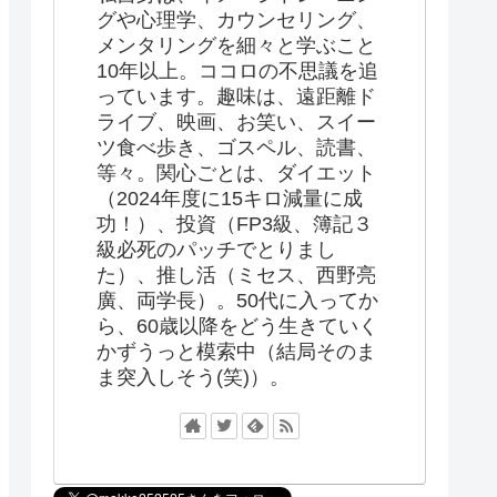
グや心理学、カウンセリング、
メンタリングを細々と学ぶこと
10年以上。ココロの不思議を追
っています。趣味は、遠距離ド
ライブ、映画、お笑い、スイー
ツ食べ歩き、ゴスペル、読書、
等々。関心ごとは、ダイエット
（2024年度に15キロ減量に成
功！）、投資（FP3級、簿記３
級必死のパッチでとりまし
た）、推し活（ミセス、西野亮
廣、両学長）。50代に入ってか
ら、60歳以降をどう生きていく
かずうっと模索中（結局そのま
ま突入しそう(笑)）。