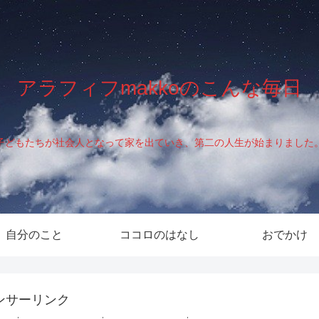
アラフィフmakkoのこんな毎日
子どもたちが社会人となって家を出ていき、第二の人生が始まりました
自分のこと
ココロのはなし
おでかけ
ンサーリンク