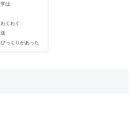
大学は
はわくわく
放送
つびっくりがあった