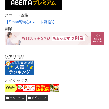
スマート資格
【Smart資格(スマート資格)】
副業
訳アリ商品
オイシックス
出会った人
自分のこと