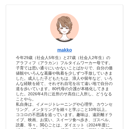
makko
今年29歳（社会人5年生）と27歳（社会人2年生）の
アラフィフ（アラカン）フルタイムワーカー母です。
子育ては思い通りにいかないことばかりで、自分の価
値観やいろんな葛藤や執着を少しずつ手放していきま
した。成人した子どもたちは、浪人や留年など、いろ
んな経験を経て、それぞれ自宅を出て遠い地で自分の
道を歩いています。80代母の介護が本格化してきま
した。2026年4月に近所のサ高住に入所し、どうなる
ことやら。
私自身は、イメージトレーニングや心理学、カウンセ
リング、メンタリングを細々と学ぶこと10年以上。
ココロの不思議を追っています。趣味は、遠距離ドラ
イブ、映画、お笑い、スイーツ食べ歩き、ゴスペル、
読書、等々。関心ごとは、ダイエット（2024年度に