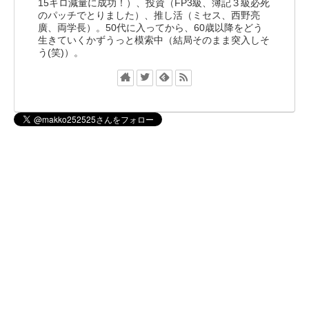
15キロ減量に成功！）、投資（FP3級、簿記３級必死
のパッチでとりました）、推し活（ミセス、西野亮
廣、両学長）。50代に入ってから、60歳以降をどう
生きていくかずうっと模索中（結局そのまま突入しそ
う(笑)）。