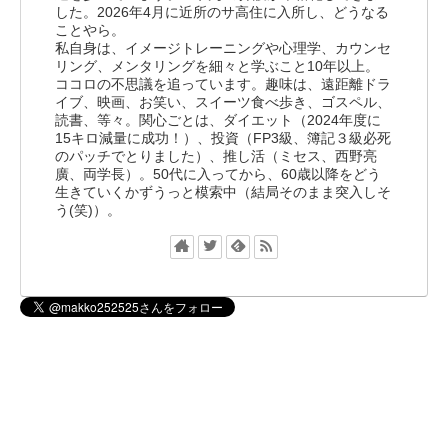
した。2026年4月に近所のサ高住に入所し、どうなる
ことやら。
私自身は、イメージトレーニングや心理学、カウンセ
リング、メンタリングを細々と学ぶこと10年以上。
ココロの不思議を追っています。趣味は、遠距離ドラ
イブ、映画、お笑い、スイーツ食べ歩き、ゴスペル、
読書、等々。関心ごとは、ダイエット（2024年度に
15キロ減量に成功！）、投資（FP3級、簿記３級必死
のパッチでとりました）、推し活（ミセス、西野亮
廣、両学長）。50代に入ってから、60歳以降をどう
生きていくかずうっと模索中（結局そのまま突入しそ
う(笑)）。