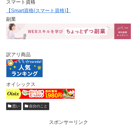
スマート資格
【Smart資格(スマート資格)】
副業
訳アリ商品
オイシックス
思い
自分のこと
スポンサーリンク