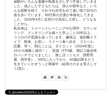
値観やいろんな葛藤や執着を少しずつ手放していきま
した。成人した子どもたちは、浪人や留年など、いろ
んな経験を経て、それぞれ自宅を出て遠い地で自分の
道を歩いています。80代母の介護が本格化してきま
した。2026年4月に近所のサ高住に入所し、どうなる
ことやら。
私自身は、イメージトレーニングや心理学、カウンセ
リング、メンタリングを細々と学ぶこと10年以上。
ココロの不思議を追っています。趣味は、遠距離ドラ
イブ、映画、お笑い、スイーツ食べ歩き、ゴスペル、
読書、等々。関心ごとは、ダイエット（2024年度に
15キロ減量に成功！）、投資（FP3級、簿記３級必死
のパッチでとりました）、推し活（ミセス、西野亮
廣、両学長）。50代に入ってから、60歳以降をどう
生きていくかずうっと模索中（結局そのまま突入しそ
う(笑)）。