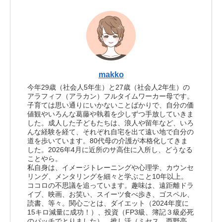
makko
今年29歳（社会人5年生）と27歳（社会人2年生）の
アラフィフ（アラカン）フルタイムワーカー母です。
子育ては思い通りにいかないことばかりで、自分の価
値観やいろんな葛藤や執着を少しずつ手放していきま
した。成人した子どもたちは、浪人や留年など、いろ
んな経験を経て、それぞれ自宅を出て遠い地で自分の
道を歩いています。80代母の介護が本格化してきま
した。2026年4月に近所のサ高住に入所し、どうなる
ことやら。
私自身は、イメージトレーニングや心理学、カウンセ
リング、メンタリングを細々と学ぶこと10年以上。
ココロの不思議を追っています。趣味は、遠距離ドラ
イブ、映画、お笑い、スイーツ食べ歩き、ゴスペル、
読書、等々。関心ごとは、ダイエット（2024年度に
15キロ減量に成功！）、投資（FP3級、簿記３級必死
のパッチでとりました）、推し活（ミセス、西野亮