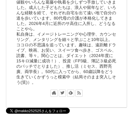
値観やいろんな葛藤や執着を少しずつ手放していきま
した。成人した子どもたちは、浪人や留年など、いろ
んな経験を経て、それぞれ自宅を出て遠い地で自分の
道を歩いています。80代母の介護が本格化してきま
した。2026年4月に近所のサ高住に入所し、どうなる
ことやら。
私自身は、イメージトレーニングや心理学、カウンセ
リング、メンタリングを細々と学ぶこと10年以上。
ココロの不思議を追っています。趣味は、遠距離ドラ
イブ、映画、お笑い、スイーツ食べ歩き、ゴスペル、
読書、等々。関心ごとは、ダイエット（2024年度に
15キロ減量に成功！）、投資（FP3級、簿記３級必死
のパッチでとりました）、推し活（ミセス、西野亮
廣、両学長）。50代に入ってから、60歳以降をどう
生きていくかずうっと模索中（結局そのまま突入しそ
う(笑)）。