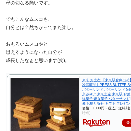
母の切なる願いです。
でもこんなムスコも、
自分とは全然ちがってまた楽し。
おもろいムスコやと
思えるようになった自分が
成長したなぁと思います(笑)。
東京 お土産 【東京駅倉庫出荷
冷蔵商品】PRESS BUTTER S
バターサンド バターサンド 5個
京みやげ 東京土産 東京駅 お菓
洋菓子 焼き菓子 バターサンド]
暮 お取り寄せ ギフト プレゼン
価格：1000円（税込、送料別)
時点)
楽