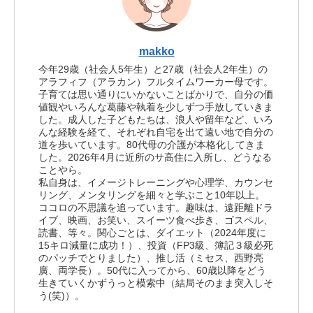
makko
今年29歳（社会人5年生）と27歳（社会人2年生）の
アラフィフ（アラカン）フルタイムワーカー母です。
子育ては思い通りにいかないことばかりで、自分の価
値観やいろんな葛藤や執着を少しずつ手放していきま
した。成人した子どもたちは、浪人や留年など、いろ
んな経験を経て、それぞれ自宅を出て遠い地で自分の
道を歩いています。80代母の介護が本格化してきま
した。2026年4月に近所のサ高住に入所し、どうなる
ことやら。
私自身は、イメージトレーニングや心理学、カウンセ
リング、メンタリングを細々と学ぶこと10年以上。
ココロの不思議を追っています。趣味は、遠距離ドラ
イブ、映画、お笑い、スイーツ食べ歩き、ゴスペル、
読書、等々。関心ごとは、ダイエット（2024年度に
15キロ減量に成功！）、投資（FP3級、簿記３級必死
のパッチでとりました）、推し活（ミセス、西野亮
廣、両学長）。50代に入ってから、60歳以降をどう
生きていくかずうっと模索中（結局そのまま突入しそ
う(笑)）。