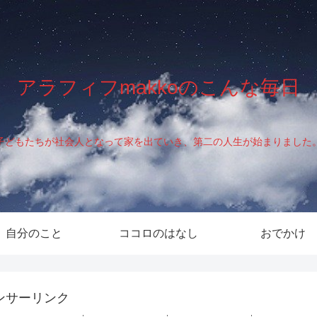
アラフィフmakkoのこんな毎日
子どもたちが社会人となって家を出ていき、第二の人生が始まりました
自分のこと
ココロのはなし
おでかけ
ンサーリンク