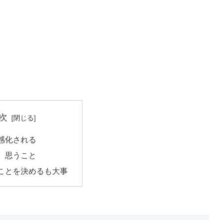
次
感化される
、思うこと
ことを決めるも大事