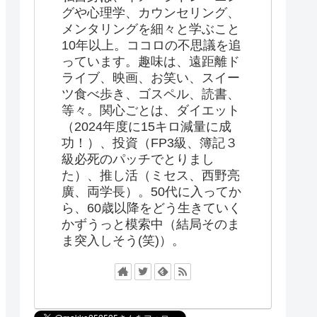
グや心理学、カウンセリング、
メンタリングを細々と学ぶこと
10年以上。ココロの不思議を追
っています。趣味は、遠距離ド
ライブ、映画、お笑い、スイー
ツ食べ歩き、ゴスペル、読書、
等々。関心ごとは、ダイエット
（2024年度に15キロ減量に成
功！）、投資（FP3級、簿記３
級必死のパッチでとりまし
た）、推し活（ミセス、西野亮
廣、両学長）。50代に入ってか
ら、60歳以降をどう生きていく
かずうっと模索中（結局そのま
ま突入しそう(笑)）。