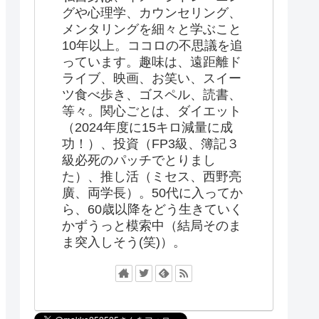
グや心理学、カウンセリング、
メンタリングを細々と学ぶこと
10年以上。ココロの不思議を追
っています。趣味は、遠距離ド
ライブ、映画、お笑い、スイー
ツ食べ歩き、ゴスペル、読書、
等々。関心ごとは、ダイエット
（2024年度に15キロ減量に成
功！）、投資（FP3級、簿記３
級必死のパッチでとりまし
た）、推し活（ミセス、西野亮
廣、両学長）。50代に入ってか
ら、60歳以降をどう生きていく
かずうっと模索中（結局そのま
ま突入しそう(笑)）。