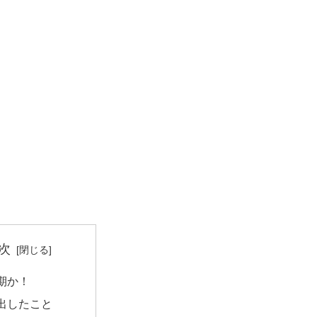
次
期か！
出したこと