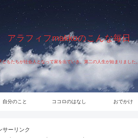
アラフィフmakkoのこんな毎日
子どもたちが社会人となって家を出ていき、第二の人生が始まりました
自分のこと
ココロのはなし
おでかけ
ンサーリンク