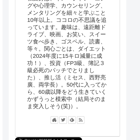
グや心理学、カウンセリング、
メンタリングを細々と学ぶこと
10年以上。ココロの不思議を追
っています。趣味は、遠距離ド
ライブ、映画、お笑い、スイー
ツ食べ歩き、ゴスペル、読書、
等々。関心ごとは、ダイエット
（2024年度に15キロ減量に成
功！）、投資（FP3級、簿記３
級必死のパッチでとりまし
た）、推し活（ミセス、西野亮
廣、両学長）。50代に入ってか
ら、60歳以降をどう生きていく
かずうっと模索中（結局そのま
ま突入しそう(笑)）。