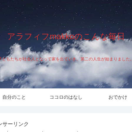
アラフィフmakkoのこんな毎日
子どもたちが社会人となって家を出ていき、第二の人生が始まりました
自分のこと
ココロのはなし
おでかけ
ンサーリンク