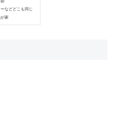
季節
リーなどどこも同じ
我が家