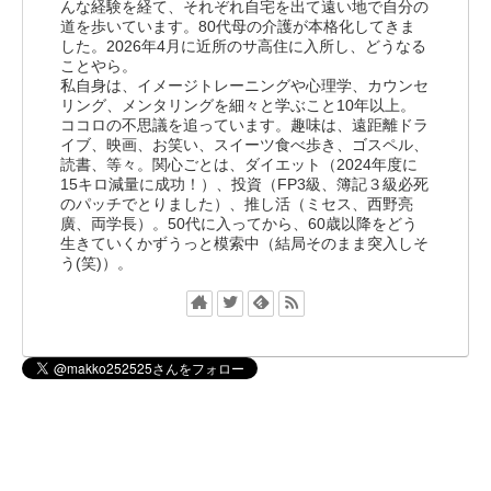
んな経験を経て、それぞれ自宅を出て遠い地で自分の
道を歩いています。80代母の介護が本格化してきま
した。2026年4月に近所のサ高住に入所し、どうなる
ことやら。
私自身は、イメージトレーニングや心理学、カウンセ
リング、メンタリングを細々と学ぶこと10年以上。
ココロの不思議を追っています。趣味は、遠距離ドラ
イブ、映画、お笑い、スイーツ食べ歩き、ゴスペル、
読書、等々。関心ごとは、ダイエット（2024年度に
15キロ減量に成功！）、投資（FP3級、簿記３級必死
のパッチでとりました）、推し活（ミセス、西野亮
廣、両学長）。50代に入ってから、60歳以降をどう
生きていくかずうっと模索中（結局そのまま突入しそ
う(笑)）。