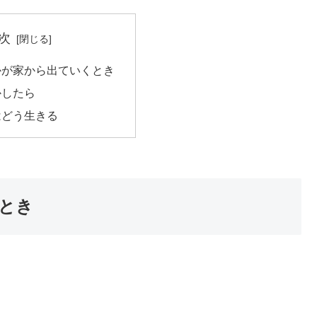
次
かが家から出ていくとき
かしたら
はどう生きる
とき