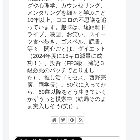
グや心理学、カウンセリング、
メンタリングを細々と学ぶこと
10年以上。ココロの不思議を追
っています。趣味は、遠距離ド
ライブ、映画、お笑い、スイー
ツ食べ歩き、ゴスペル、読書、
等々。関心ごとは、ダイエット
（2024年度に15キロ減量に成
功！）、投資（FP3級、簿記３
級必死のパッチでとりまし
た）、推し活（ミセス、西野亮
廣、両学長）。50代に入ってか
ら、60歳以降をどう生きていく
かずうっと模索中（結局そのま
ま突入しそう(笑)）。