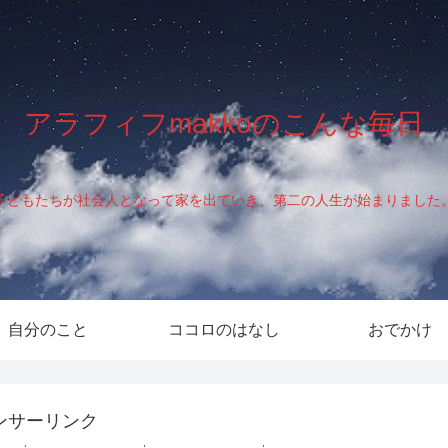
アラフィフmakkoのこんな毎日
子どもたちが社会人となって家を出ていき、第二の人生が始まりました
自分のこと
ココロのはなし
おでかけ
ンサーリンク