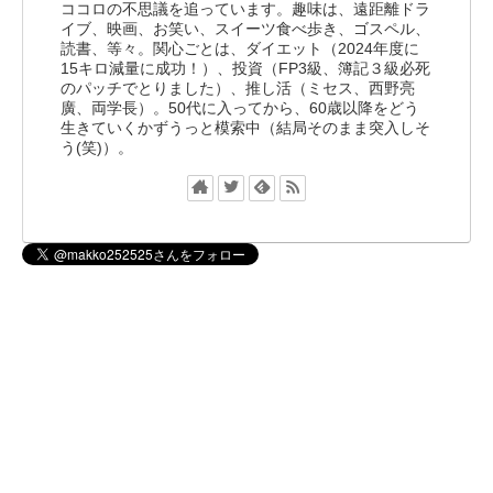
ココロの不思議を追っています。趣味は、遠距離ドラ
イブ、映画、お笑い、スイーツ食べ歩き、ゴスペル、
読書、等々。関心ごとは、ダイエット（2024年度に
15キロ減量に成功！）、投資（FP3級、簿記３級必死
のパッチでとりました）、推し活（ミセス、西野亮
廣、両学長）。50代に入ってから、60歳以降をどう
生きていくかずうっと模索中（結局そのまま突入しそ
う(笑)）。