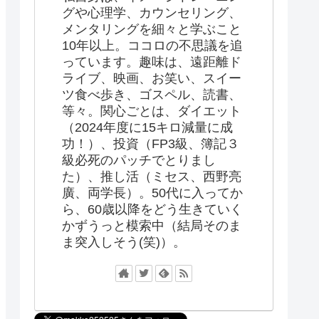
グや心理学、カウンセリング、
メンタリングを細々と学ぶこと
10年以上。ココロの不思議を追
っています。趣味は、遠距離ド
ライブ、映画、お笑い、スイー
ツ食べ歩き、ゴスペル、読書、
等々。関心ごとは、ダイエット
（2024年度に15キロ減量に成
功！）、投資（FP3級、簿記３
級必死のパッチでとりまし
た）、推し活（ミセス、西野亮
廣、両学長）。50代に入ってか
ら、60歳以降をどう生きていく
かずうっと模索中（結局そのま
ま突入しそう(笑)）。